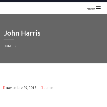
MENU
Inicio
John Harris
Localidades
Contacto
HOME
noviembre 29, 2017
admin