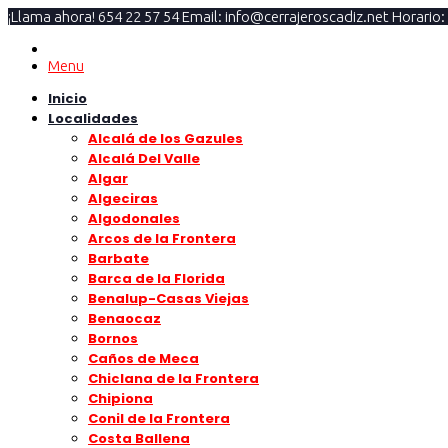
¡Llama ahora! 654 22 57 54
Email: info@cerrajeroscadiz.net
Horario:
Menu
Inicio
Localidades
Alcalá de los Gazules
Alcalá Del Valle
Algar
Algeciras
Algodonales
Arcos de la Frontera
Barbate
Barca de la Florida
Benalup-Casas Viejas
Benaocaz
Bornos
Caños de Meca
Chiclana de la Frontera
Chipiona
Conil de la Frontera
Costa Ballena