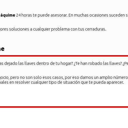
háquime
24 horas te puede asesorar. En muchas ocasiones suceden s
res soluciones a cualquier problema con tus cerraduras.
me
s dejado las llaves dentro de tu hogar? ¿Te han robado las llaves? ¿Pe
ocio, pero no son solo esos casos, por eso damos un amplio número d
es en resolver cualquier tipo de situación que te pueda aparecer.