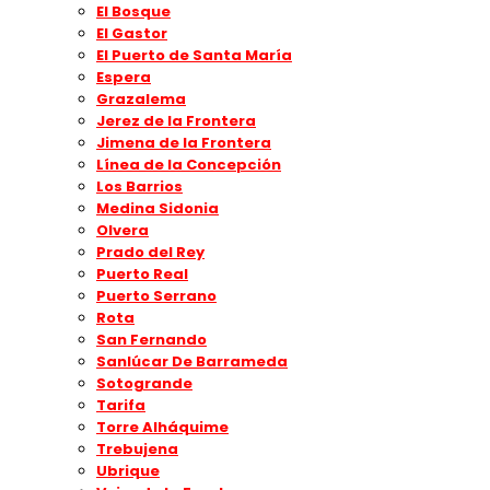
El Bosque
El Gastor
El Puerto de Santa María
Espera
Grazalema
Jerez de la Frontera
Jimena de la Frontera
Línea de la Concepción
Los Barrios
Medina Sidonia
Olvera
Prado del Rey
Puerto Real
Puerto Serrano
Rota
San Fernando
Sanlúcar De Barrameda
Sotogrande
Tarifa
Torre Alháquime
Trebujena
Ubrique