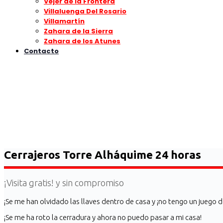
Vejer de la Frontera
Villaluenga Del Rosario
Villamartín
Zahara de la Sierra
Zahara de los Atunes
Contacto
Cerrajeros Torre Alháquime 24 horas
¡Visita gratis! y sin compromiso
¡Se me han olvidado las llaves dentro de casa y ¡no tengo un juego 
¡Se me ha roto la cerradura y ahora no puedo pasar a mi casa!