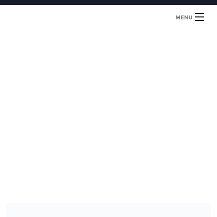
MENU
Inicio
Localidades
Contacto