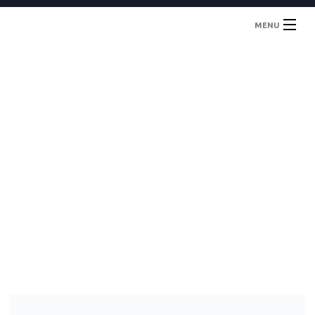
MENU
Inicio
Localidades
Contacto