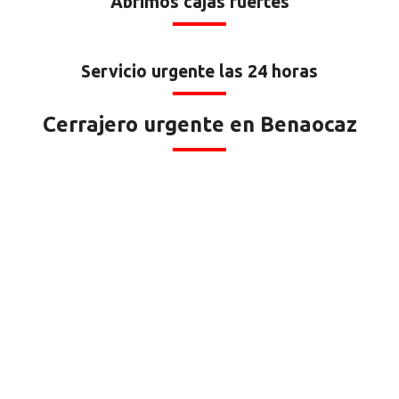
Abrimos cajas fuertes
Servicio urgente las 24 horas
Cerrajero urgente en Benaocaz
Benaocaz
;
las veinticuatro horas en toda Benaocaz