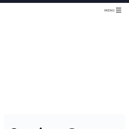
MENU
Inicio
Localidades
Contacto