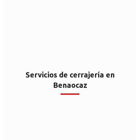
Cerrajeros
Benaocaz
24
horas
situaciones inesperadas que te podemos ayudar a
solucionar en un breve periodo de tiempo
¡Confía en nuestra experiencia!
Servicios de cerrajería en
Benaocaz