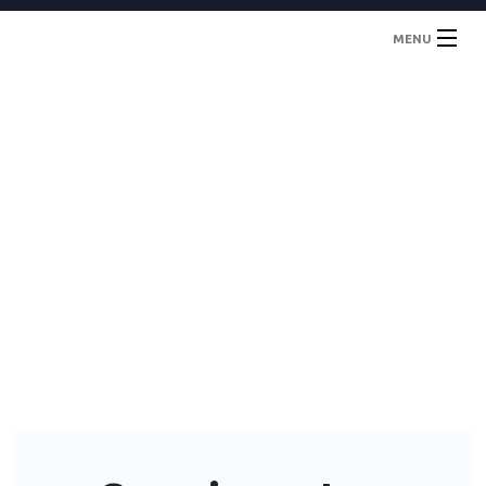
MENU
Inicio
Localidades
Contacto